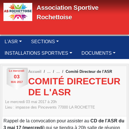
Panneau de gestion des cookies
Association Sportive
Rochettoise
L'ASR
SECTIONS
INSTALLATIONS SPORTIVES
DOCUMENTS
Le
mercredi
Accueil
Comité Directeur de l'ASR
03
COMITÉ DIRECTEUR
MAI
2017
DE L'ASR
Le
mercredi
03
mai
2017
à 20h
Lieu :
impasse des Pincevents
77000
LA ROCHETTE
Rappel de la convocation pour assister au
CD de l’ASR du
3 mai 17 (mercredi
) qui se tiendra à 20h salle de réunion