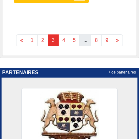
«
1
2
3
4
5
...
8
9
»
PARTENAIRES
+ de partenaires